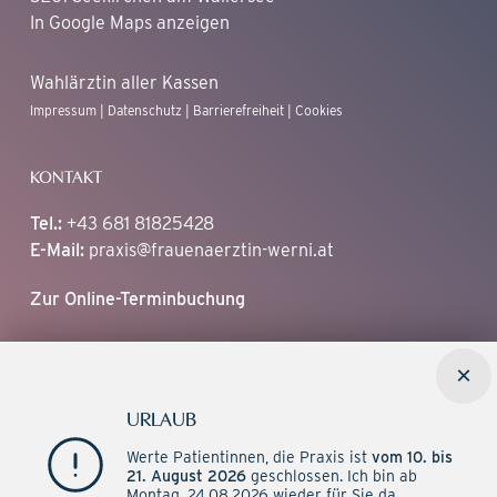
In Google Maps anzeigen
Wahlärztin aller Kassen
Impressum
|
Datenschutz
|
Barrierefreiheit
|
Cookies
KONTAKT
Tel.:
+43 681 81825428‬
E-Mail:
praxis@frauenaerztin-werni.at
Zur Online-Terminbuchung
ORDINATIONSZEITEN
×
Mo:
07:30 – 13:00
URLAUB
Di:
14:00 – 19:00
Werte Patientinnen, die Praxis ist
vom 10. bis
Mi:
07:30 – 13:00
21. August 2026
geschlossen. Ich bin ab
Do:
07:30 – 14:00
Montag, 24.08.2026 wieder für Sie da.