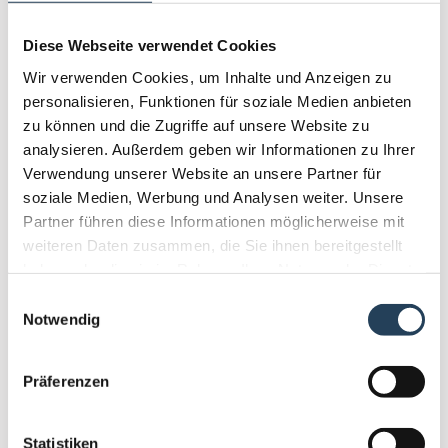
Unverhältnismäßige Belastung:
In Einzelfällen (z. B. bei älteren Videos ohne
Diese Webseite verwendet Cookies
Audiodeskription oder extern eingebundenen
Inhalten) stellt eine vollständige Barrierefreiheit
Wir verwenden Cookies, um Inhalte und Anzeigen zu
derzeit eine unverhältnismäßige Belastung dar. Wir
personalisieren, Funktionen für soziale Medien anbieten
bemühen uns jedoch, barrierefreie Alternativen zur
zu können und die Zugriffe auf unsere Website zu
Verfügung zu stellen, soweit dies möglich ist.
analysieren. Außerdem geben wir Informationen zu Ihrer
Verwendung unserer Website an unsere Partner für
Feedback und Kontakt:
soziale Medien, Werbung und Analysen weiter. Unsere
Wenn Ihnen Barrieren auf unserer Website auffallen,
Partner führen diese Informationen möglicherweise mit
freuen wir uns über Ihre Rückmeldung. Bitte senden
weiteren Daten zusammen, die Sie ihnen bereitgestellt
Sie uns eine E-Mail an
praxis@frauenaerztin-werni.at
haben oder die sie im Rahmen Ihrer Nutzung der Dienste
mit einer Beschreibung des Problems sowie – wenn
gesammelt haben.
Einwilligungsauswahl
möglich – der genauen URL der betroffenen Seite.
Notwendig
Durchsetzungsverfahren:
Präferenzen
Sollten Sie mit unserer Rückmeldung nicht zufrieden
sein, haben Sie die Möglichkeit, eine Beschwerde bei
der zuständigen Stelle einzureichen:
Statistiken